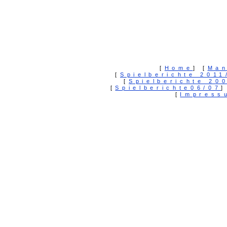
[
Home
] [
Man
[
Spielberichte 2011
[
Spielberichte 20
[
Spielberichte06/07
]
[
Impress